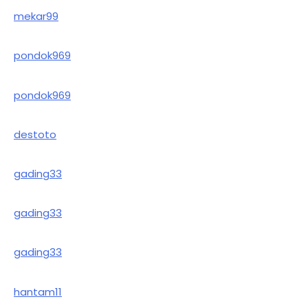
mekar99
pondok969
pondok969
destoto
gading33
gading33
gading33
hantam11