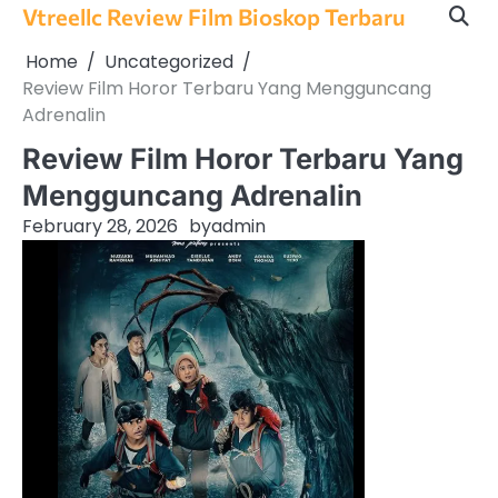
Skip
Vtreellc Review Film Bioskop Terbaru
to
Home
Uncategorized
content
Review Film Horor Terbaru Yang Mengguncang
Adrenalin
Review Film Horor Terbaru Yang
Mengguncang Adrenalin
February 28, 2026
by
admin