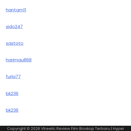
hantam11
sido247
sastoto
harimau868
furla77
bk236
bk236
Copyright © 2026
Vtreellc Review Film Bioskop Terbaru
| Hyper