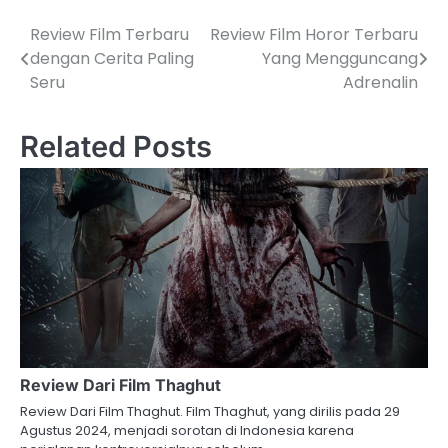
Review Film Terbaru
Review Film Horor Terbaru
Post
dengan Cerita Paling
Yang Mengguncang
navigation
Seru
Adrenalin
Related Posts
Review Dari Film Thaghut
Review Dari Film Thaghut. Film Thaghut, yang dirilis pada 29
Agustus 2024, menjadi sorotan di Indonesia karena