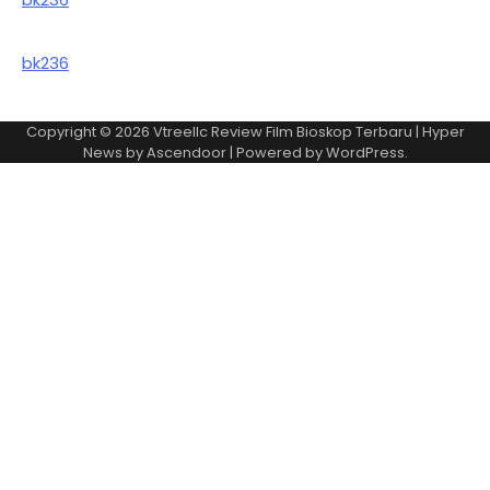
bk236
Copyright © 2026
Vtreellc Review Film Bioskop Terbaru
| Hyper
News by
Ascendoor
| Powered by
WordPress
.