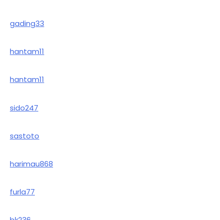
gading33
hantam11
hantam11
sido247
sastoto
harimau868
furla77
bk236