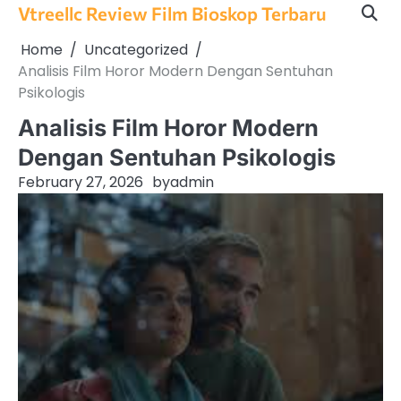
Skip
Vtreellc Review Film Bioskop Terbaru
to
Home
Uncategorized
content
Analisis Film Horor Modern Dengan Sentuhan
Psikologis
Analisis Film Horor Modern
Dengan Sentuhan Psikologis
February 27, 2026
by
admin