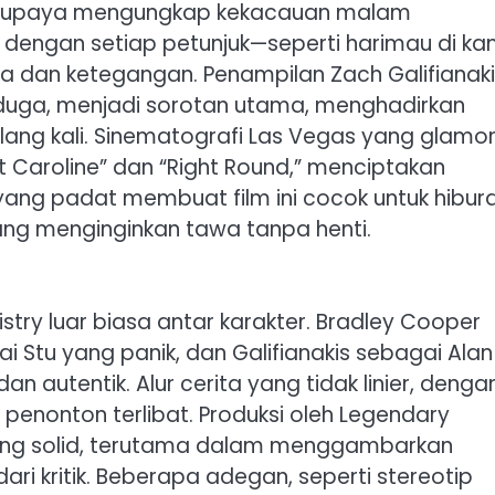
da upaya mengungkap kekacauan malam
engan setiap petunjuk—seperti harimau di ka
 dan ketegangan. Penampilan Zach Galifianaki
erduga, menjadi sorotan utama, menghadirkan
ang kali. Sinematografi Las Vegas yang glamor
 Caroline” dan “Right Round,” menciptakan
yang padat membuat film ini cocok untuk hibur
ng menginginkan tawa tanpa henti.
try luar biasa antar karakter. Bradley Cooper
ai Stu yang panik, dan Galifianakis sebagai Alan
 autentik. Alur cerita yang tidak linier, denga
 penonton terlibat. Produksi oleh Legendary
 yang solid, terutama dalam menggambarkan
dari kritik. Beberapa adegan, seperti stereotip