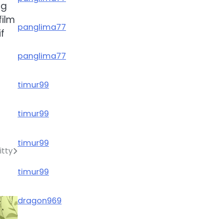
ng
film
panglima77
f
panglima77
timur99
timur99
timur99
itty
timur99
dragon969