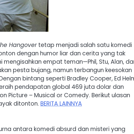
The Hangover
tetap menjadi salah satu komedi
nonton dengan humor liar dan cerita yang tak
m ini mengisahkan empat teman—Phil, Stu, Alan, da
akan pesta bujang, namun terbangun keesokan
Dengan bintang seperti Bradley Cooper, Ed Hel
i meraih pendapatan global 469 juta dolar dan
 Picture – Musical or Comedy. Berikut ulasan
ayak ditonton.
BERITA LAINNYA
na antara komedi absurd dan misteri yang