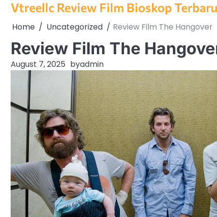
Vtreellc Review Film Bioskop Terbar
Skip
to
Home
Uncategorized
Review Film The Hangover
content
Review Film The Hangove
August 7, 2025
by
admin