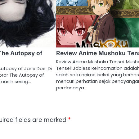
The Autopsy of
Review Anime Mushoku Ten
Review Anime Mushoku Tensei. Mush
Tensei: Jobless Reincarnation adala
Autopsy of Jane Doe. Di
salah satu anime isekai yang berhasi
horor The Autopsy of
mencuri perhatian sejak penayanga
 masih sering…
perdananya…
uired fields are marked
*