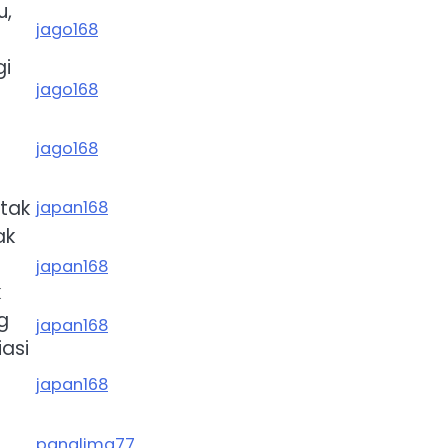
u,
jago168
gi
jago168
jago168
g
 tak
japan168
ak
japan168
k
g
japan168
asi
japan168
panglima77