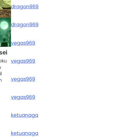
dragon969
dragon969
vegas969
sei
vegas969
oku
h
l
vegas969
n
vegas969
ketuanaga
ketuanaga