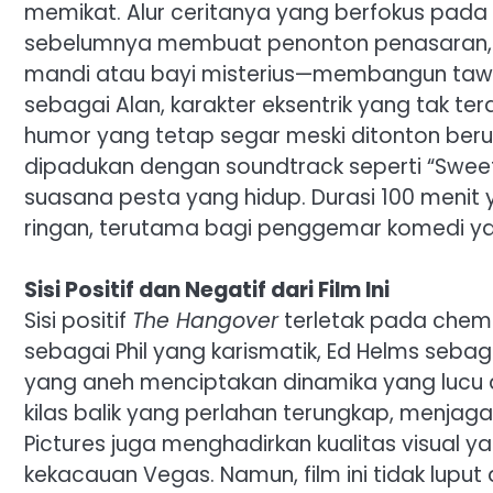
memikat. Alur ceritanya yang berfokus pa
sebelumnya membuat penonton penasaran, d
mandi atau bayi misterius—membangun tawa
sebagai Alan, karakter eksentrik yang tak t
humor yang tetap segar meski ditonton berul
dipadukan dengan soundtrack seperti “Sweet
suasana pesta yang hidup. Durasi 100 menit 
ringan, terutama bagi penggemar komedi ya
Sisi Positif dan Negatif dari Film Ini
Sisi positif
The Hangover
terletak pada chemis
sebagai Phil yang karismatik, Ed Helms sebag
yang aneh menciptakan dinamika yang lucu dan
kilas balik yang perlahan terungkap, menjaga
Pictures juga menghadirkan kualitas visual
kekacauan Vegas. Namun, film ini tidak luput 