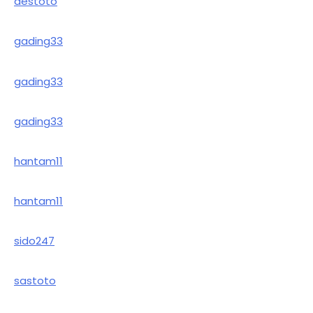
destoto
gading33
gading33
gading33
hantam11
hantam11
sido247
sastoto