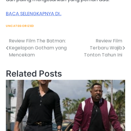
BACA SELENGKAPNYA DI..
UNCATEGORIZED
Review Film The Batman:
Review Film
Post
Kegelapan Gotham yang
Terbaru Wajib
navigation
Mencekam
Tonton Tahun Ini
Related Posts