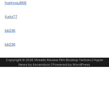
harimau868
furla77
bk236
bk236
Copyright © 2026
Vtreellc Review Film Bioskop Terbaru
| Hyper
News by
Ascendoor
| Powered by
WordPress
.