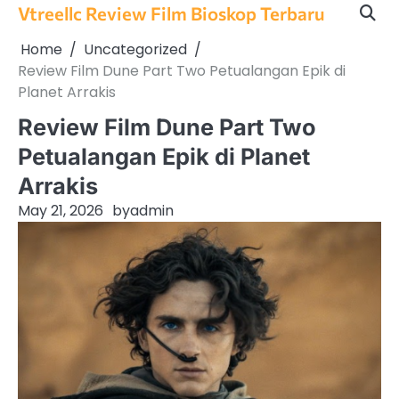
Skip
Vtreellc Review Film Bioskop Terbaru
to
Home
Uncategorized
content
Review Film Dune Part Two Petualangan Epik di
Planet Arrakis
Review Film Dune Part Two
Petualangan Epik di Planet
Arrakis
May 21, 2026
by
admin