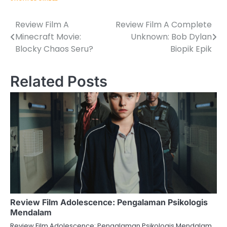
Review Film A
Review Film A Complete
Post
Minecraft Movie:
Unknown: Bob Dylan
navigation
Blocky Chaos Seru?
Biopik Epik
Related Posts
Review Film Adolescence: Pengalaman Psikologis
Mendalam
Review Film Adolescence: Pengalaman Psikologis Mendalam.