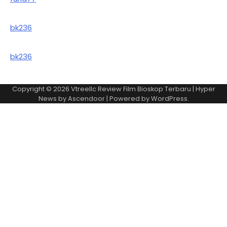
bk236
bk236
Copyright © 2026
Vtreellc Review Film Bioskop Terbaru
| Hyper
News by
Ascendoor
| Powered by
WordPress
.