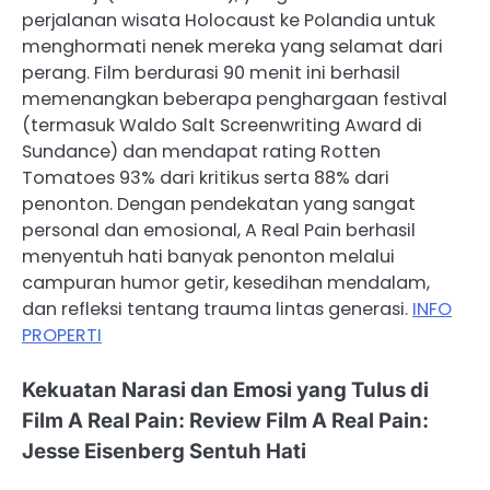
perjalanan wisata Holocaust ke Polandia untuk
menghormati nenek mereka yang selamat dari
perang. Film berdurasi 90 menit ini berhasil
memenangkan beberapa penghargaan festival
(termasuk Waldo Salt Screenwriting Award di
Sundance) dan mendapat rating Rotten
Tomatoes 93% dari kritikus serta 88% dari
penonton. Dengan pendekatan yang sangat
personal dan emosional, A Real Pain berhasil
menyentuh hati banyak penonton melalui
campuran humor getir, kesedihan mendalam,
dan refleksi tentang trauma lintas generasi.
INFO
PROPERTI
Kekuatan Narasi dan Emosi yang Tulus di
Film A Real Pain: Review Film A Real Pain:
Jesse Eisenberg Sentuh Hati