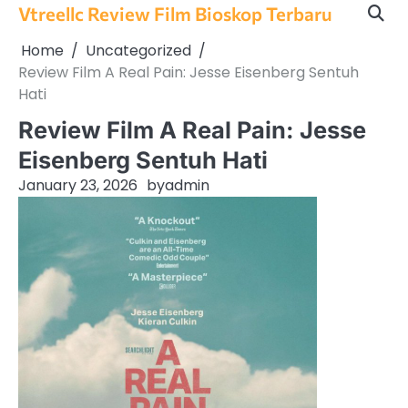
Skip
Vtreellc Review Film Bioskop Terbaru
to
Home
Uncategorized
content
Review Film A Real Pain: Jesse Eisenberg Sentuh
Hati
Review Film A Real Pain: Jesse
Eisenberg Sentuh Hati
January 23, 2026
by
admin