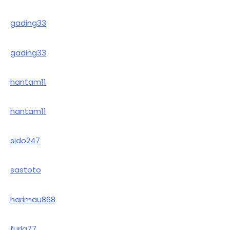
gading33
gading33
hantam11
hantam11
sido247
sastoto
harimau868
furla77