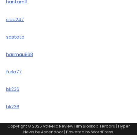
hantam11
sido247
sastoto
harimau868
furla77
bk236
bk236
Copyright © 2026
Vtreellc Review Film Bioskop Terbaru
| Hyper
News by
Ascendoor
| Powered by
WordPress
.