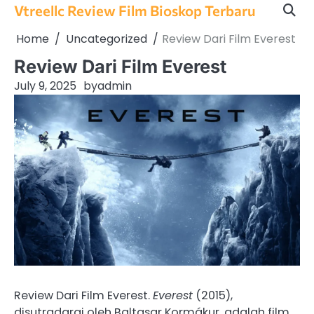
Skip
Vtreellc Review Film Bioskop Terbaru
to
Home
Uncategorized
Review Dari Film Everest
content
Review Dari Film Everest
July 9, 2025
by
admin
Review Dari Film Everest.
Everest
(2015),
disutradarai oleh Baltasar Kormákur, adalah film