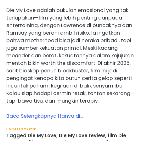
Die My Love adalah pukulan emosional yang tak
terlupakan—film yang lebih penting daripada
entertaining, dengan Lawrence di puncaknya dan
Ramsay yang berani ambil risiko. Ia ingatkan
bahwa motherhood bisa jadi neraka pribadi, tapi
juga sumber kekuatan primal. Meski kadang
meander dan berat, kekuatannya dalam kejujuran
mentah bikin worth the discomfort. Di akhir 2025,
saat bioskop penuh blockbuster, film ini jadi
pengingat kenapa kita butuh cerita gelap seperti
ini: untuk pahami kegilaan di balik senyum ibu.
Kalau siap hadapi cermin retak, tonton sekarang—
tapi bawa tisu, dan mungkin terapis.
Baca Selengkapnya Hanya di…
UNCATEGORIZED
Tagged
Die My Love
,
Die My Love review
,
film Die