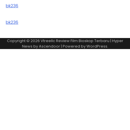
bk236
bk236
Copyright © 2026
Vtreellc Review Film Bioskop Terbaru
| Hyper
News by
Ascendoor
| Powered by
WordPress
.