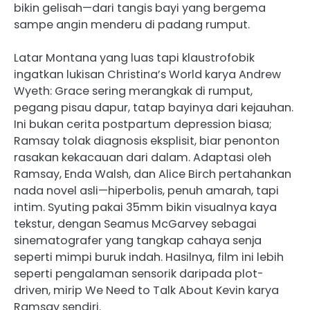
bikin gelisah—dari tangis bayi yang bergema
sampe angin menderu di padang rumput.
Latar Montana yang luas tapi klaustrofobik
ingatkan lukisan Christina’s World karya Andrew
Wyeth: Grace sering merangkak di rumput,
pegang pisau dapur, tatap bayinya dari kejauhan.
Ini bukan cerita postpartum depression biasa;
Ramsay tolak diagnosis eksplisit, biar penonton
rasakan kekacauan dari dalam. Adaptasi oleh
Ramsay, Enda Walsh, dan Alice Birch pertahankan
nada novel asli—hiperbolis, penuh amarah, tapi
intim. Syuting pakai 35mm bikin visualnya kaya
tekstur, dengan Seamus McGarvey sebagai
sinematografer yang tangkap cahaya senja
seperti mimpi buruk indah. Hasilnya, film ini lebih
seperti pengalaman sensorik daripada plot-
driven, mirip We Need to Talk About Kevin karya
Ramsay sendiri.