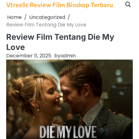
Skip
Vtreellc Review Film Bioskop Terbaru
to
Home
Uncategorized
content
Review Film Tentang Die My Love
Review Film Tentang Die My
Love
December 11, 2025
by
admin