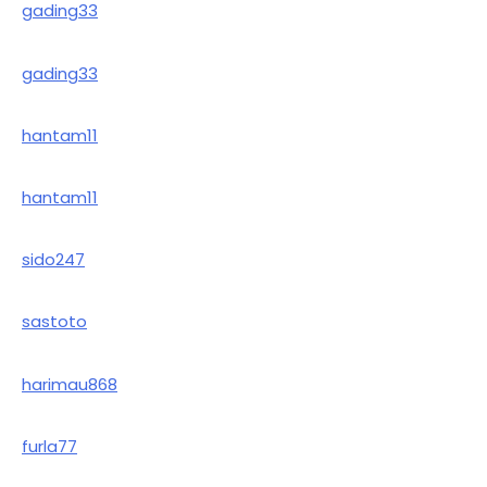
gading33
gading33
hantam11
hantam11
sido247
sastoto
harimau868
furla77