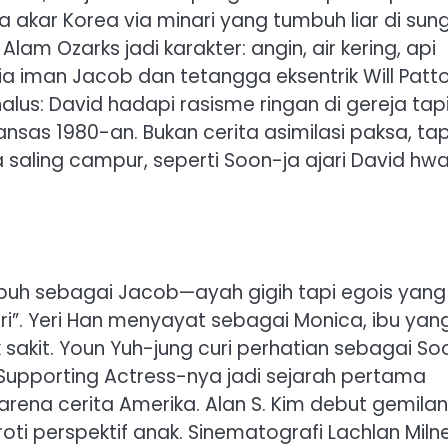
akar Korea via minari yang tumbuh liar di sung
lam Ozarks jadi karakter: angin, air kering, api
ia iman Jacob dan tetangga eksentrik Will Patt
lus: David hadapi rasisme ringan di gereja tap
kansas 1980-an. Bukan cerita asimilasi paksa, tap
saling campur, seperti Soon-ja ajari David hw
rapuh sebagai Jacob—ayah gigih tapi egois yang
i”. Yeri Han menyayat sebagai Monica, ibu yan
sakit. Youn Yuh-jung curi perhatian sebagai So
 Supporting Actress-nya jadi sejarah pertama
arena cerita Amerika. Alan S. Kim debut gemila
oti perspektif anak. Sinematografi Lachlan Miln