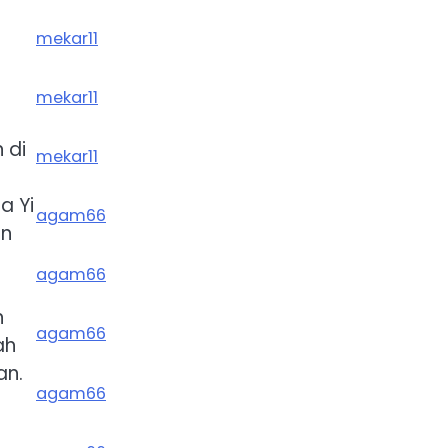
mekar11
mekar11
 di
mekar11
a Yi
agam66
an
agam66
n
agam66
ah
an.
agam66