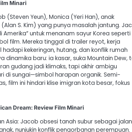
ilm Minari
ob (Steven Yeun), Monica (Yeri Han), anak
(Alan S. Kim) yang punya masalah jantung. Ja
di Amerika” untuk menanam sayur Korea seperti
 film. Mereka tinggal di trailer reyot, kerja
 hadapi kekeringan, hutang, dan konflik rumah
 dinamika baru: ia kasar, suka Mountain Dew, t
ran gudang jadi klimaks, tapi akhir ambigu
ari di sungai—simbol harapan organik. Semi-
 film ini hindari klise imigran kota besar, fokus
can Dream: Review Film Minari
an Asia: Jacob obsesi tanah subur sebagai jalan
-anak, nunjukin konflik pengorbanan perempuan.