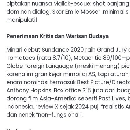
ciptakan nuansa Malick-esque: shot panjang r
dominan dialog. Skor Emile Mosseri minimalis
manipulatif.
Penerimaan Kritis dan Warisan Budaya
Minari debut Sundance 2020 raih Grand Jury
Tomatoes (rata 8.7/10), Metacritic 89/100—puji
Globe Foreign Language (meski menang) picu 
karena imigran kejar mimpi di AS, tapi aturan
enam nominasi termasuk Best Picture/Direct
Anthony Hopkins. Box office $15 juta dari bud
dorong film Asia-Amerika seperti Past Lives, 
Indonesia, review X sejak 2024 puji “realistis
dan nenek “non-fungsional”.