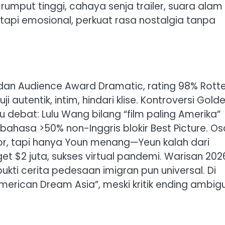
umput tinggi, cahaya senja trailer, suara alam
 tapi emosional, perkuat rasa nostalgia tanpa
 dan Audience Award Dramatic, rating 98% Rott
 autentik, intim, hindari klise. Kontroversi Gold
debat: Lulu Wang bilang “film paling Amerika”
 bahasa >50% non-Inggris blokir Best Picture. Os
or, tapi hanya Youn menang—Yeun kalah dari
get $2 juta, sukses virtual pandemi. Warisan 202
bukti cerita pedesaan imigran pun universal. Di
 American Dream Asia”, meski kritik ending ambig