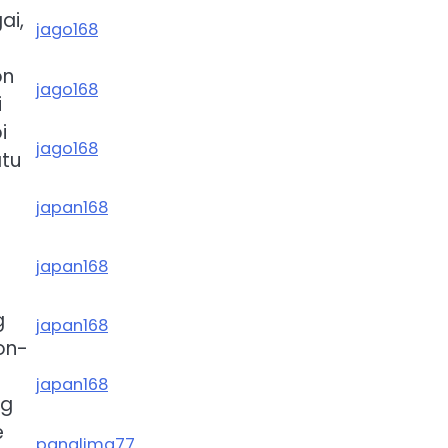
ai,
jago168
on
jago168
i
i
jago168
atu
japan168
japan168
g
japan168
on-
japan168
ng
e
panglima77