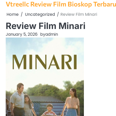
Vtreellc Review Film Bioskop Terbar
Skip
to
Home
Uncategorized
Review Film Minari
content
Review Film Minari
January 5, 2026
by
admin