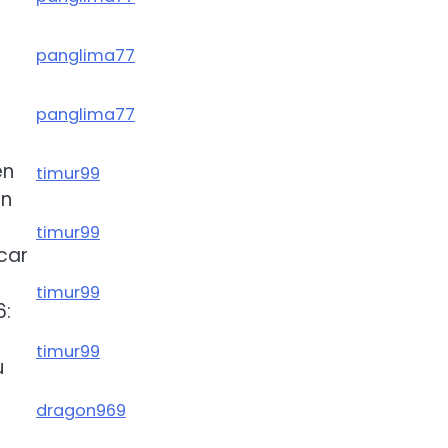
panglima77
panglima77
en
timur99
en
timur99
car
timur99
6:
timur99
u
dragon969