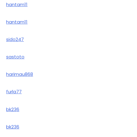
hantam11
hantam11
sido247
sastoto
harimau868
furla77
bk236
bk236