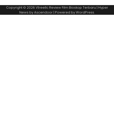
Copyright © 2026
Vtreellc Review Film Bioskop Terbaru
| Hyper
News by
Ascendoor
| Powered by
WordPress
.