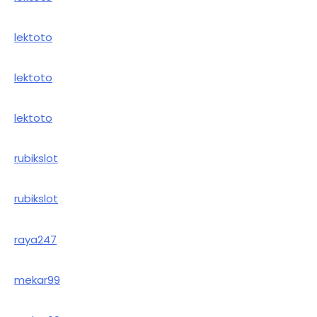
lektoto
lektoto
lektoto
rubikslot
rubikslot
raya247
mekar99