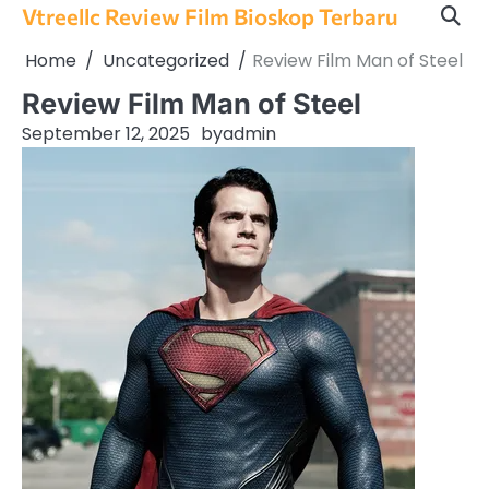
Skip
Vtreellc Review Film Bioskop Terbaru
to
Home
Uncategorized
Review Film Man of Steel
content
Review Film Man of Steel
September 12, 2025
by
admin