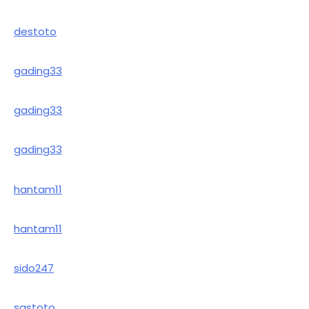
destoto
gading33
gading33
gading33
hantam11
hantam11
sido247
sastoto