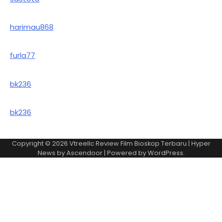
harimau868
furla77
bk236
bk236
Copyright © 2026
Vtreellc Review Film Bioskop Terbaru
| Hyper
News by
Ascendoor
| Powered by
WordPress
.