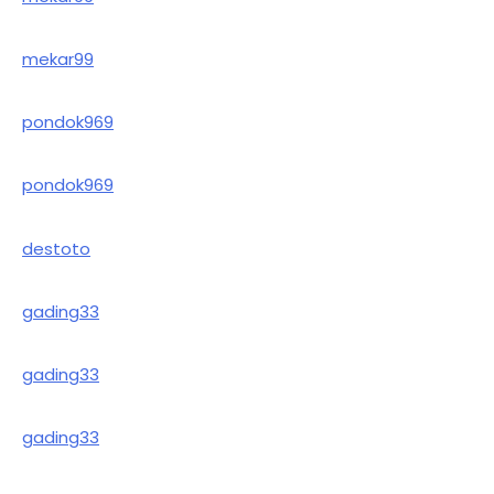
mekar99
pondok969
pondok969
destoto
gading33
gading33
gading33