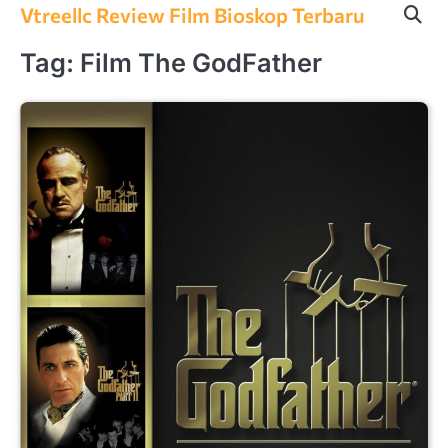
Skip
Vtreellc Review Film Bioskop Terbaru
to
content
Tag:
Film The GodFather