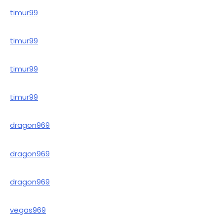
timur99
timur99
timur99
timur99
dragon969
dragon969
dragon969
vegas969