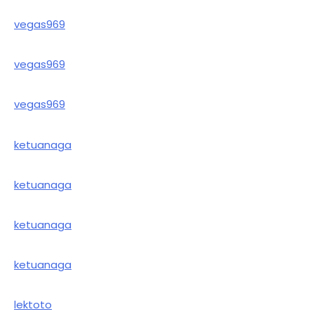
vegas969
vegas969
vegas969
ketuanaga
ketuanaga
ketuanaga
ketuanaga
lektoto