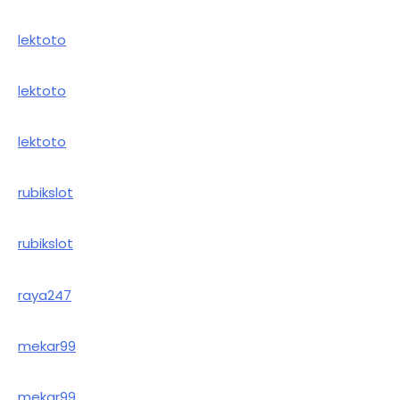
lektoto
lektoto
lektoto
rubikslot
rubikslot
raya247
mekar99
mekar99