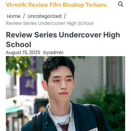
Skip
Vtreellc Review Film Bioskop Terbaru
to
Home
Uncategorized
content
Review Series Undercover High School
Review Series Undercover High
School
August 15, 2025
by
admin