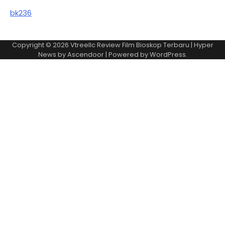
bk236
Copyright © 2026
Vtreellc Review Film Bioskop Terbaru
| Hyper
News by
Ascendoor
| Powered by
WordPress
.