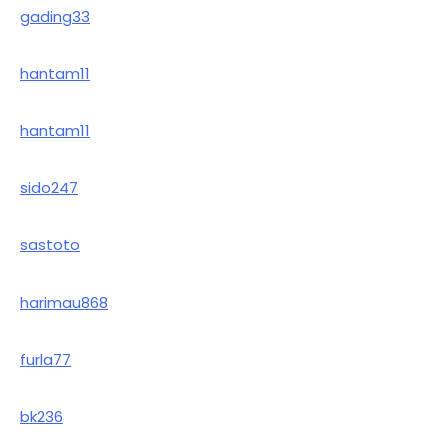
gading33
hantam11
hantam11
sido247
sastoto
harimau868
furla77
bk236