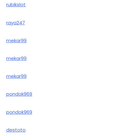
rubikslot
raya247
mekar99
mekar99
mekar99
pondok969
pondok969
destoto