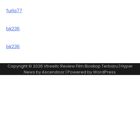
furla77
bk236
bk236
Copyright © 2026
Vtreellc Review Film Bioskop Terbaru
| Hyper
News by
Ascendoor
| Powered by
WordPress
.