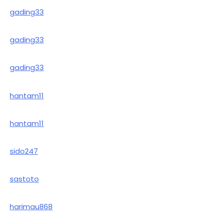
gading33
gading33
gading33
hantam11
hantam11
sido247
sastoto
harimau868