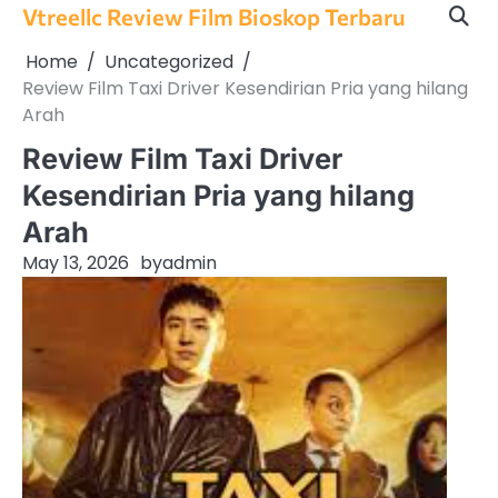
Skip
Vtreellc Review Film Bioskop Terbaru
to
Home
Uncategorized
content
Review Film Taxi Driver Kesendirian Pria yang hilang
Arah
Review Film Taxi Driver
Kesendirian Pria yang hilang
Arah
May 13, 2026
by
admin