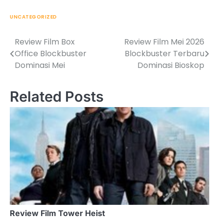
UNCATEGORIZED
Review Film Box
Review Film Mei 2026
Post
Office Blockbuster
Blockbuster Terbaru
navigation
Dominasi Mei
Dominasi Bioskop
Related Posts
Review Film Tower Heist