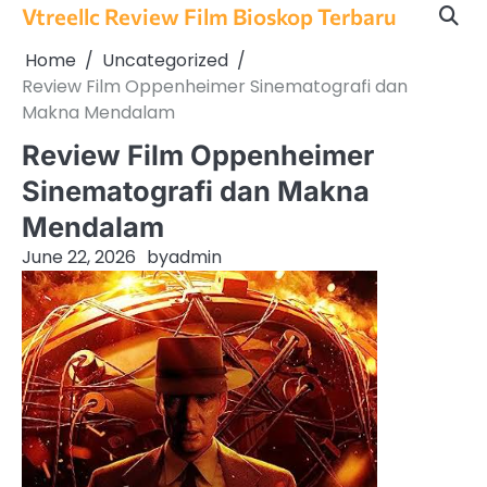
Skip
Vtreellc Review Film Bioskop Terbaru
to
Home
Uncategorized
content
Review Film Oppenheimer Sinematografi dan
Makna Mendalam
Review Film Oppenheimer
Sinematografi dan Makna
Mendalam
June 22, 2026
by
admin