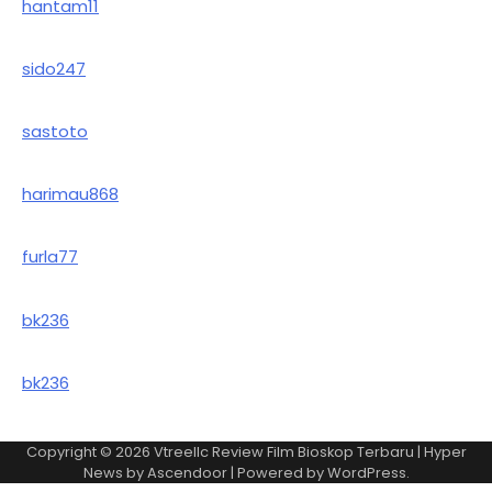
hantam11
sido247
sastoto
harimau868
furla77
bk236
bk236
Copyright © 2026
Vtreellc Review Film Bioskop Terbaru
| Hyper
News by
Ascendoor
| Powered by
WordPress
.