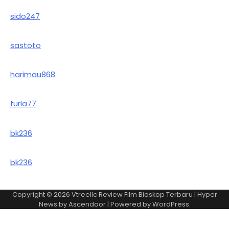
sido247
sastoto
harimau868
furla77
bk236
bk236
Copyright © 2026
Vtreellc Review Film Bioskop Terbaru
| Hyper
News by
Ascendoor
| Powered by
WordPress
.