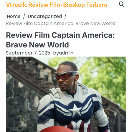
Skip
Vtreellc Review Film Bioskop Terbaru
to
Home
Uncategorized
content
Review Film Captain America: Brave New World
Review Film Captain America:
Brave New World
September 7, 2025
by
admin