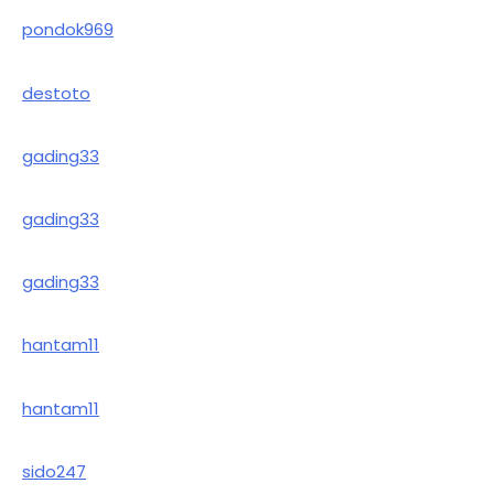
pondok969
destoto
gading33
gading33
gading33
hantam11
hantam11
sido247