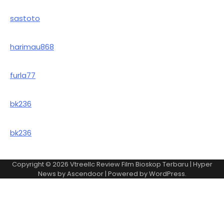
sastoto
harimau868
furla77
bk236
bk236
Copyright © 2026
Vtreellc Review Film Bioskop Terbaru
| Hyper
News by
Ascendoor
| Powered by
WordPress
.