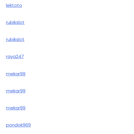
lektoto
rubikslot
rubikslot
raya247
mekar99
mekar99
mekar99
pondok969