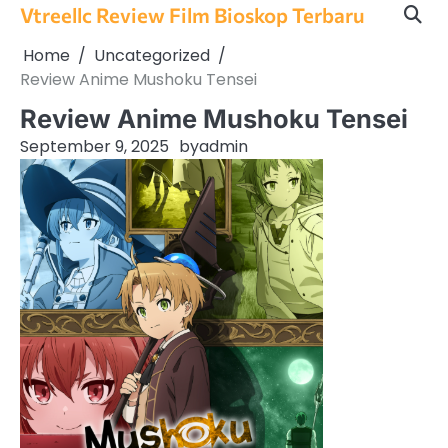
Skip
Vtreellc Review Film Bioskop Terbaru
to
Home
Uncategorized
content
Review Anime Mushoku Tensei
Review Anime Mushoku Tensei
September 9, 2025
by
admin