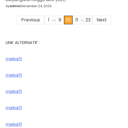
by
admin
December 24, 2025
…
…
Posts
Previous
1
9
10
11
23
Next
pagination
LINK ALTERNATIF :
mekar11
mekar11
mekar11
mekar11
mekar11