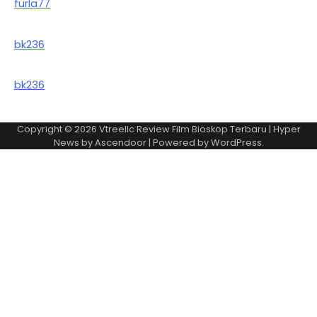
furla77
bk236
bk236
Copyright © 2026
Vtreellc Review Film Bioskop Terbaru
| Hyper
News by
Ascendoor
| Powered by
WordPress
.