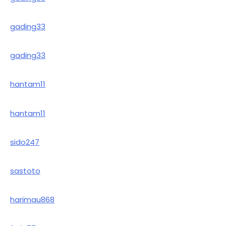
gading33
gading33
hantam11
hantam11
sido247
sastoto
harimau868