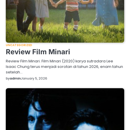
UNCATEGORIZED
Review Film Minari
Review Film Minari. Film Minari (2020) karya sutradara Lee
Isaac Chung terus menjadi sorotan di tahun 2026, enam tahun
setelah…
by
admin
January 5, 2026